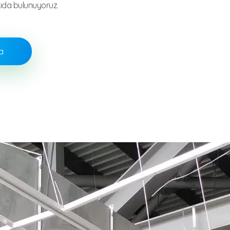
ıda bulunuyoruz.
a