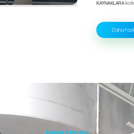
KAYNAKLARA
katk
Daha Fazl
Çalışma Sürecimiz