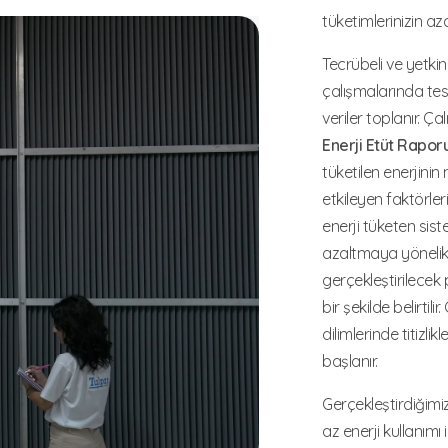
tüketimlerinizin az
Tecrübeli ve yetkin
çalışmalarında tesi
veriler toplanır. Ç
Enerji Etüt Rapor
tüketilen enerjinin
etkileyen faktörler
enerji tüketen siste
azaltmaya yönelik 
gerçekleştirilecek
bir şekilde belirtili
dilimlerinde titizl
başlanır.
Gerçekleştirdiğimiz
az enerji kullanımı