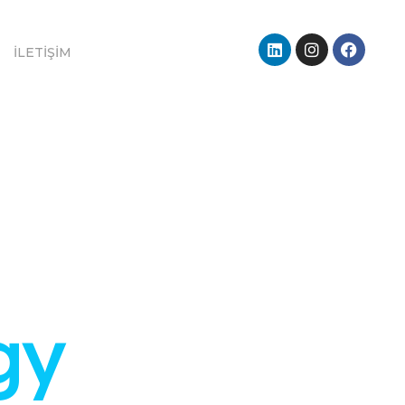
İLETIŞIM
gy