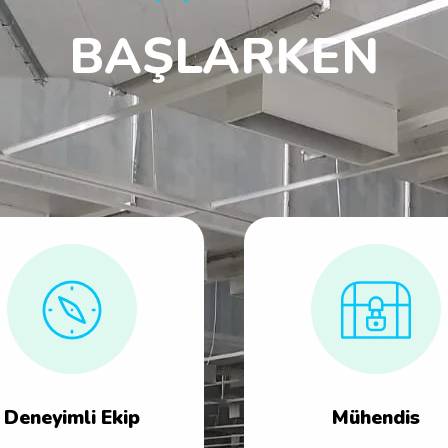
BAŞLARKEN
Deneyimli Ekip
Mühendis