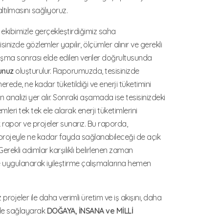
altılmasını sağlıyoruz.
 ekibimizle gerçekleştirdiğimiz saha
sinizde gözlemler yapılır, ölçümler alınır ve gerekli
alışma sonrası elde edilen veriler doğrultusunda
unuz
oluşturulur. Raporumuzda, tesisinizde
 nerede, ne kadar tüketildiği ve enerji tüketimini
in analizi yer alır. Sonraki aşamada ise tesisinizdeki
mleri tek tek ele alarak enerji tüketimlerini
rapor ve projeler sunarız. Bu raporda,
 projeyle ne kadar fayda sağlanabileceği de açık
r. Gerekli adımlar karşılıklı belirlenen zaman
ikle uygulanarak iyileştirme çalışmalarına hemen
 projeler ile daha verimli üretim ve iş akışını, daha
 ile sağlayarak
DOĞAYA, İNSANA ve MİLLİ