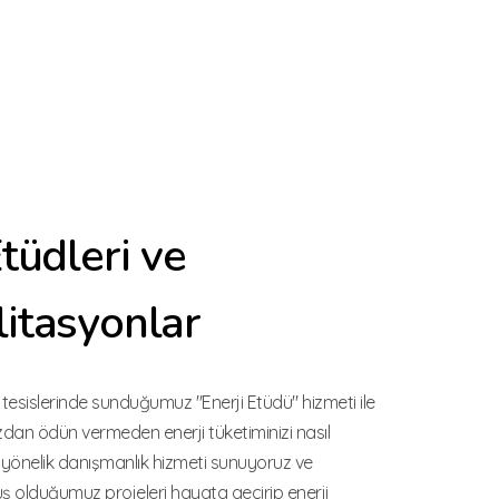
tüdleri ve
litasyonlar
l tesislerinde sunduğumuz "Enerji Etüdü" hizmeti ile
ızdan ödün vermeden enerji tüketiminizi nasıl
 yönelik danışmanlık hizmeti sunuyoruz ve
 olduğumuz projeleri hayata geçirip enerji