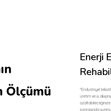
Enerji E
nın
Rehabi
 Ölçümü
"Endüstriyel teksti
üretim ve iş akışın
azaltabileceğinize
sonrasında sunmuş