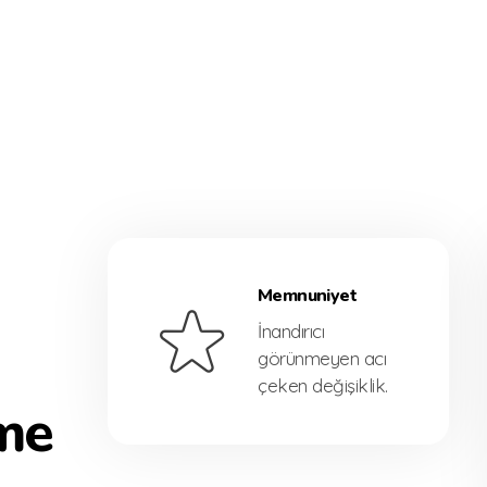
Memnuniyet
İnandırıcı
görünmeyen acı
çeken değişiklik.
rme