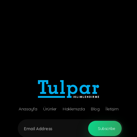
Tulpar İklimlendirme
Air Engineering Technology
Anasayfa
Ürünler
Hakkımızda
Blog
İletişim